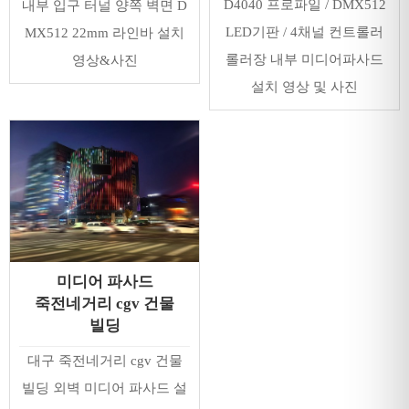
D4040 프로파일 / DMX512
내부 입구 터널 양쪽 벽면 D
LED기판 / 4채널 컨트롤러
MX512 22mm 라인바 설치
롤러장 내부 미디어파사드
영상&사진
설치 영상 및 사진
미디어 파사드
죽전네거리 cgv 건물
빌딩
대구 죽전네거리 cgv 건물
빌딩 외벽 미디어 파사드 설