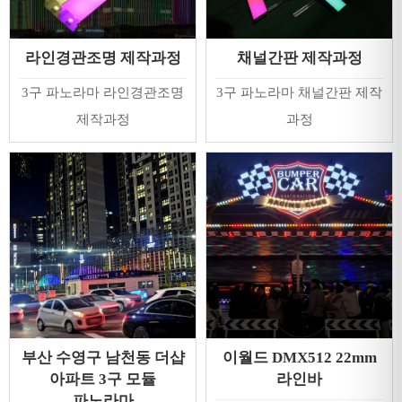
라인경관조명 제작과정
채널간판 제작과정
3구 파노라마 라인경관조명
3구 파노라마 채널간판 제작
제작과정
과정
이월드 DMX512 22mm
부산 수영구 남천동 더샵
라인바
아파트 3구 모듈
파노라마