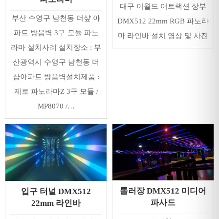
대구 이월드 어트랙션 상부
부산 수영구 남천동 더샾 아
DMX512 22mm RGB 파노라
파트 방음벽 3구 모듈 파노
마 라인바 설치 영상 및 사진
라마 설치사례 설치장소 : 부
산광역시 수영구 남천동 더
샵아파트 방음벽설치제품 :
제로 파노라마Z 3구 모듈 /
MP8070 /…
롤러장 DMX512 미디어
입구 터널 DMX512
파사드
22mm 라인바