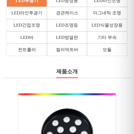
LED투광기
LED공장등
LED라인조명
LED라인투광기
경관케이스
마그네틱 조명
LED간접조명
LED조명등
LED식물성장용
LED바
LED방열판
기타 부속
컨트롤러
컬러덕트바
모듈
제품소개