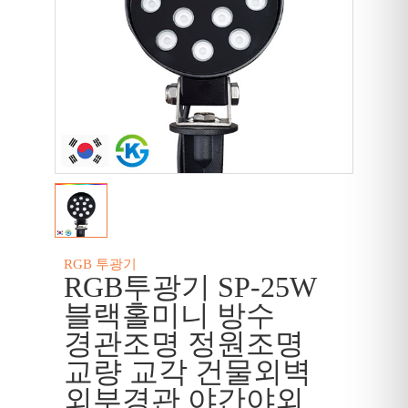
RGB 투광기
RGB투광기 SP-25W
블랙홀미니 방수
경관조명 정원조명
교량 교각 건물외벽
외부경관 야간야외