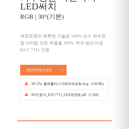
LED써치
RGB | 30°(기본)
제로조명의 독특한 기술로 100% 순수 하우징
및 LED칩 모든 부품을 100% 국내 생산/가공
KS C 7311 인증
DOWNLOAD
SP-25w 블랙홀미니거래처제공용.dwg (130.9K)
KS인증서_KSC7713_LED경관등.pdf (1.2M)