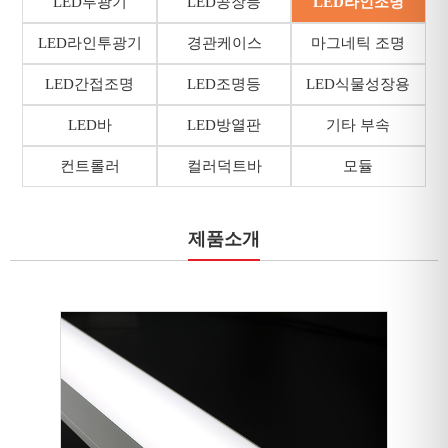
LED투광기
LED공장등
LED라인조명
LED라인투광기
경관케이스
마그네틱 조명
LED간접조명
LED조명등
LED식물성장용
LED바
LED방열판
기타 부속
컨트롤러
컬러덕트바
모듈
제품소개