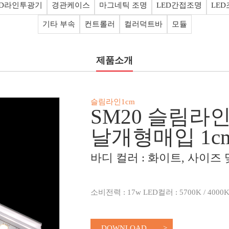
ED라인투광기
경관케이스
마그네틱 조명
LED간접조명
LE
기타 부속
컨트롤러
컬러덕트바
모듈
제품소개
슬림라인1cm
SM20 슬림라
날개형매입 1c
바디 컬러 : 화이트, 사이즈
소비전력 : 17w LED컬러 : 5700K / 4000K 
DOWNLOAD