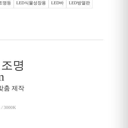
D조명등
LED식물성장용
LED바
LED방열판
인조명
m
 맞춤 제작
/ 3000K