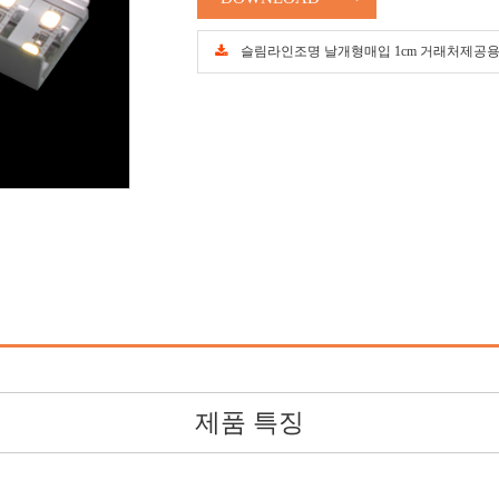
슬림라인조명 날개형매입 1cm 거래처제공용.dwg
제품 특징