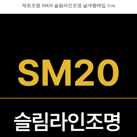
제로조명 SM20 슬림라인조명 날개형매입 1cm