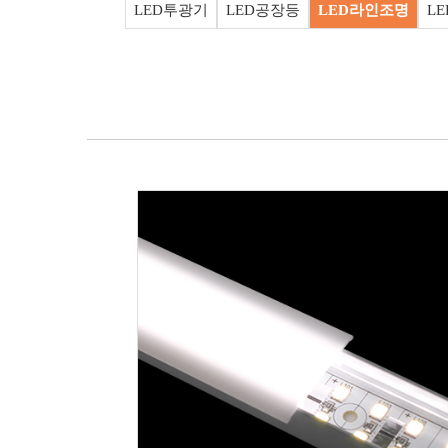
LED투광기
LED공장등
LED라인조명
L